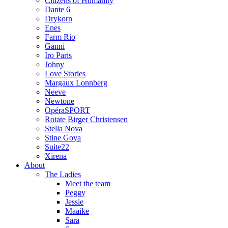
Citizens of Humanity
Dante 6
Drykorn
Enes
Farm Rio
Ganni
Iro Paris
Johny
Love Stories
Margaux Lonnberg
Neeve
Newtone
OpéraSPORT
Rotate Birger Christensen
Stella Nova
Stine Goya
Suite22
Xirena
About
The Ladies
Meet the team
Peggy
Jessie
Maaike
Sara