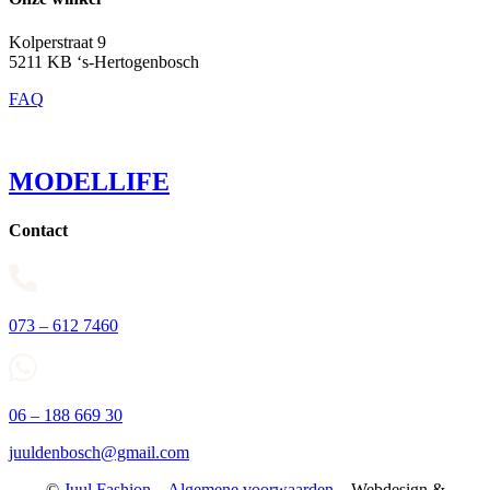
Kolperstraat 9
5211 KB ‘s-Hertogenbosch
FAQ
MODELLIFE
Contact
073 – 612 7460
06 – 188 669 30
juuldenbosch@gmail.com
©
Juul Fashion
–
Algemene voorwaarden
– Webdesign &