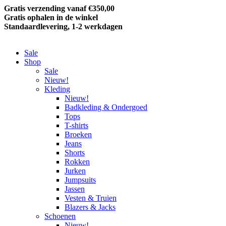
Gratis verzending vanaf €350,00
Gratis ophalen in de winkel
Standaardlevering, 1-2 werkdagen
Sale
Shop
Sale
Nieuw!
Kleding
Nieuw!
Badkleding & Ondergoed
Tops
T-shirts
Broeken
Jeans
Shorts
Rokken
Jurken
Jumpsuits
Jassen
Vesten & Truien
Blazers & Jacks
Schoenen
Nieuw!