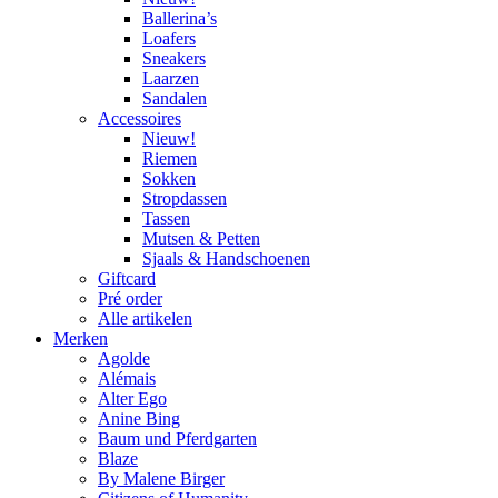
Ballerina’s
Loafers
Sneakers
Laarzen
Sandalen
Accessoires
Nieuw!
Riemen
Sokken
Stropdassen
Tassen
Mutsen & Petten
Sjaals & Handschoenen
Giftcard
Pré order
Alle artikelen
Merken
Agolde
Alémais
Alter Ego
Anine Bing
Baum und Pferdgarten
Blaze
By Malene Birger