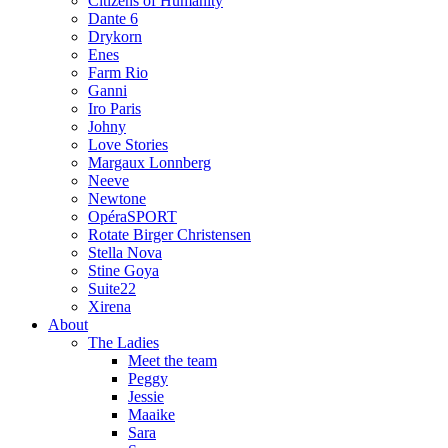
Citizens of Humanity
Dante 6
Drykorn
Enes
Farm Rio
Ganni
Iro Paris
Johny
Love Stories
Margaux Lonnberg
Neeve
Newtone
OpéraSPORT
Rotate Birger Christensen
Stella Nova
Stine Goya
Suite22
Xirena
About
The Ladies
Meet the team
Peggy
Jessie
Maaike
Sara