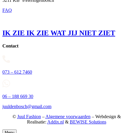
5211 KB ‘s-Hertogenbosch
FAQ
IK ZIE IK ZIE WAT JIJ NIET ZIET
Contact
073 – 612 7460
06 – 188 669 30
juuldenbosch@gmail.com
©
Juul Fashion
–
Algemene voorwaarden
– Webdesign &
Realisatie:
Addix.nl
&
BEWISE Solutions
Menu