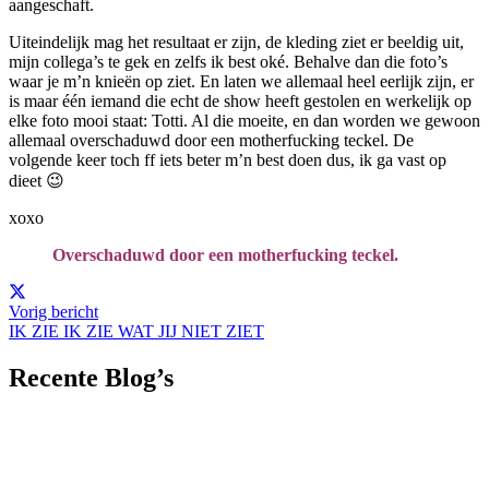
aangeschaft.
Uiteindelijk mag het resultaat er zijn, de kleding ziet er beeldig uit,
mijn collega’s te gek en zelfs ik best oké. Behalve dan die foto’s
waar je m’n knieën op ziet. En laten we allemaal heel eerlijk zijn, er
is maar één iemand die echt de show heeft gestolen en werkelijk op
elke foto mooi staat: Totti. Al die moeite, en dan worden we gewoon
allemaal overschaduwd door een motherfucking teckel. De
volgende keer toch ff iets beter m’n best doen dus, ik ga vast op
dieet 😉
xoxo
Overschaduwd door een motherfucking teckel.
Vorig bericht
IK ZIE IK ZIE WAT JIJ NIET ZIET
Recente Blog’s