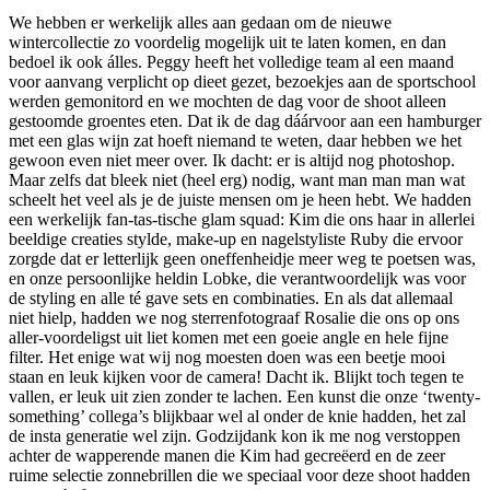
We hebben er werkelijk alles aan gedaan om de nieuwe
wintercollectie zo voordelig mogelijk uit te laten komen, en dan
bedoel ik ook álles. Peggy heeft het volledige team al een maand
voor aanvang verplicht op dieet gezet, bezoekjes aan de sportschool
werden gemonitord en we mochten de dag voor de shoot alleen
gestoomde groentes eten. Dat ik de dag dáárvoor aan een hamburger
met een glas wijn zat hoeft niemand te weten, daar hebben we het
gewoon even niet meer over. Ik dacht: er is altijd nog photoshop.
Maar zelfs dat bleek niet (heel erg) nodig, want man man man wat
scheelt het veel als je de juiste mensen om je heen hebt. We hadden
een werkelijk fan-tas-tische glam squad: Kim die ons haar in allerlei
beeldige creaties stylde, make-up en nagelstyliste Ruby die ervoor
zorgde dat er letterlijk geen oneffenheidje meer weg te poetsen was,
en onze persoonlijke heldin Lobke, die verantwoordelijk was voor
de styling en alle té gave sets en combinaties. En als dat allemaal
niet hielp, hadden we nog sterrenfotograaf Rosalie die ons op ons
aller-voordeligst uit liet komen met een goeie angle en hele fijne
filter. Het enige wat wij nog moesten doen was een beetje mooi
staan en leuk kijken voor de camera! Dacht ik. Blijkt toch tegen te
vallen, er leuk uit zien zonder te lachen. Een kunst die onze ‘twenty-
something’ collega’s blijkbaar wel al onder de knie hadden, het zal
de insta generatie wel zijn. Godzijdank kon ik me nog verstoppen
achter de wapperende manen die Kim had gecreëerd en de zeer
ruime selectie zonnebrillen die we speciaal voor deze shoot hadden