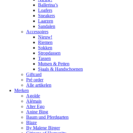
Ballerina’s
Loafers
Sneakers
Laarzen
Sandalen
Accessoires
Nieuw!
Riemen
Sokken
Stropdassen
Tassen
Mutsen & Petten
Sjaals & Handschoenen
Giftcard
Pré order
Alle artikelen
Merken
Agolde
Alémais
Alter Ego
Anine Bing
Baum und Pferdgarten
Blaze
By Malene Birger