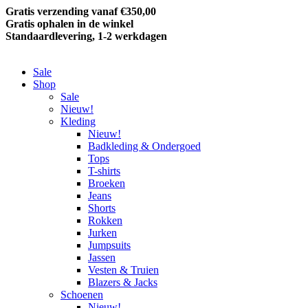
Gratis verzending vanaf €350,00
Gratis ophalen in de winkel
Standaardlevering, 1-2 werkdagen
Sale
Shop
Sale
Nieuw!
Kleding
Nieuw!
Badkleding & Ondergoed
Tops
T-shirts
Broeken
Jeans
Shorts
Rokken
Jurken
Jumpsuits
Jassen
Vesten & Truien
Blazers & Jacks
Schoenen
Nieuw!