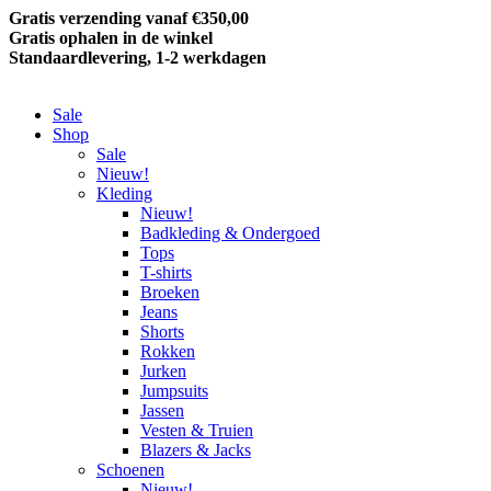
Gratis verzending vanaf €350,00
Gratis ophalen in de winkel
Standaardlevering, 1-2 werkdagen
Sale
Shop
Sale
Nieuw!
Kleding
Nieuw!
Badkleding & Ondergoed
Tops
T-shirts
Broeken
Jeans
Shorts
Rokken
Jurken
Jumpsuits
Jassen
Vesten & Truien
Blazers & Jacks
Schoenen
Nieuw!