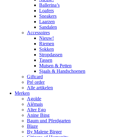
Ballerina’s
Loafers
Sneakers
Laarzen
Sandalen
Accessoires
Nieuw!
Riemen
Sokken
Stropdassen
Tassen
Mutsen & Petten
Sjaals & Handschoenen
Giftcard
Pré order
Alle artikelen
Merken
Agolde
Alémais
Alter Ego
Anine Bing
Baum und Pferdgarten
Blaze
By Malene Birger