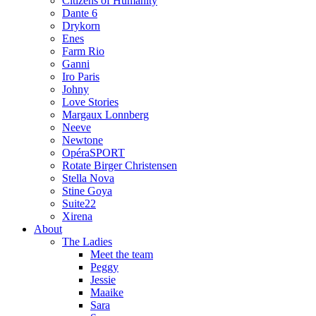
Citizens of Humanity
Dante 6
Drykorn
Enes
Farm Rio
Ganni
Iro Paris
Johny
Love Stories
Margaux Lonnberg
Neeve
Newtone
OpéraSPORT
Rotate Birger Christensen
Stella Nova
Stine Goya
Suite22
Xirena
About
The Ladies
Meet the team
Peggy
Jessie
Maaike
Sara