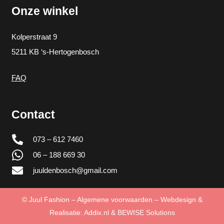
Onze winkel
Kolperstraat 9
5211 KB ‘s-Hertogenbosch
FAQ
Contact
073 – 612 7460
06 – 188 669 30
juuldenbosch@gmail.com
©
Juul Fashion
–
Algemene voorwaarden
– Webdesign &
Realisatie:
Addix.nl
&
BEWISE Solutions