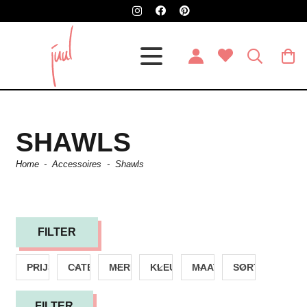
SHAWLS
Home
-
Accessoires
-
Shawls
FILTER
PRIJS
CATEGORIE
MERK
KLEUR
MAAT
SORTEREN
FILTER