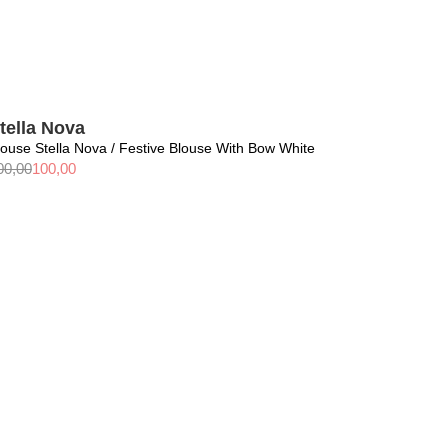
tella Nova
louse Stella Nova / Festive Blouse With Bow White
00,00
100,00