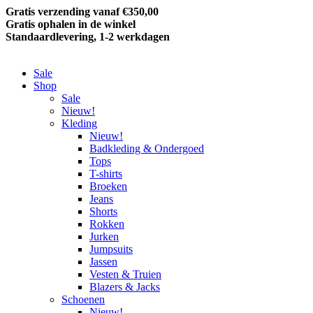
Gratis verzending vanaf €350,00
Gratis ophalen in de winkel
Standaardlevering, 1-2 werkdagen
Sale
Shop
Sale
Nieuw!
Kleding
Nieuw!
Badkleding & Ondergoed
Tops
T-shirts
Broeken
Jeans
Shorts
Rokken
Jurken
Jumpsuits
Jassen
Vesten & Truien
Blazers & Jacks
Schoenen
Nieuw!