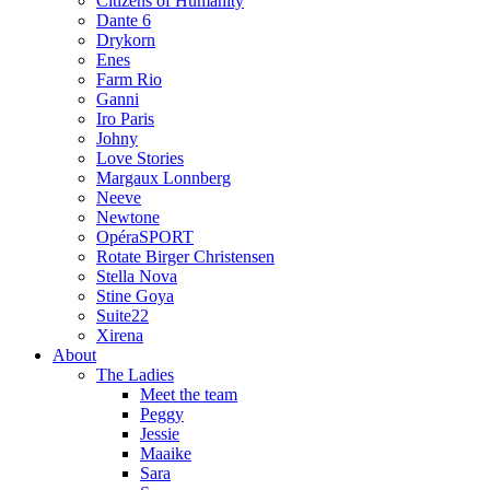
Citizens of Humanity
Dante 6
Drykorn
Enes
Farm Rio
Ganni
Iro Paris
Johny
Love Stories
Margaux Lonnberg
Neeve
Newtone
OpéraSPORT
Rotate Birger Christensen
Stella Nova
Stine Goya
Suite22
Xirena
About
The Ladies
Meet the team
Peggy
Jessie
Maaike
Sara