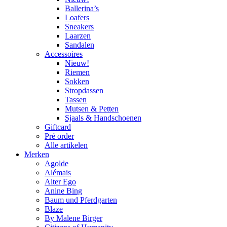
Ballerina’s
Loafers
Sneakers
Laarzen
Sandalen
Accessoires
Nieuw!
Riemen
Sokken
Stropdassen
Tassen
Mutsen & Petten
Sjaals & Handschoenen
Giftcard
Pré order
Alle artikelen
Merken
Agolde
Alémais
Alter Ego
Anine Bing
Baum und Pferdgarten
Blaze
By Malene Birger