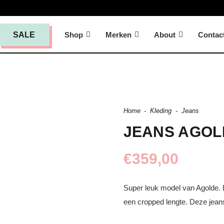
Shop
Merken
About
Contac
SALE
Home
-
Kleding
-
Jeans
JEANS AGOL
€
359,00
Super leuk model van Agolde. D
een cropped lengte. Deze jeans 