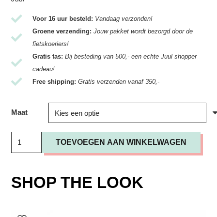
Voor 16 uur besteld:
Vandaag verzonden!
Groene verzending:
Jouw pakket wordt bezorgd door de
fietskoeriers!
Gratis tas:
Bij besteding van 500,- een echte Juul shopper
cadeau!
Free shipping:
Gratis verzenden vanaf 350,-
Maat
Top
TOEVOEGEN AAN WINKELWAGEN
Iro
/
Dotta
SHOP THE LOOK
Small
Cell
Polka