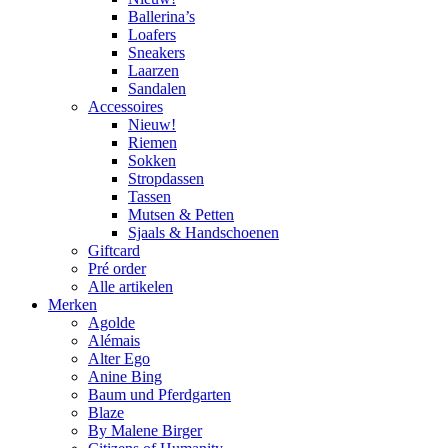
Ballerina’s
Loafers
Sneakers
Laarzen
Sandalen
Accessoires
Nieuw!
Riemen
Sokken
Stropdassen
Tassen
Mutsen & Petten
Sjaals & Handschoenen
Giftcard
Pré order
Alle artikelen
Merken
Agolde
Alémais
Alter Ego
Anine Bing
Baum und Pferdgarten
Blaze
By Malene Birger