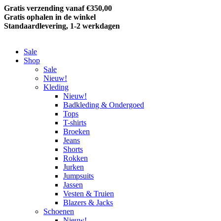
Gratis verzending vanaf €350,00
Gratis ophalen in de winkel
Standaardlevering, 1-2 werkdagen
Sale
Shop
Sale
Nieuw!
Kleding
Nieuw!
Badkleding & Ondergoed
Tops
T-shirts
Broeken
Jeans
Shorts
Rokken
Jurken
Jumpsuits
Jassen
Vesten & Truien
Blazers & Jacks
Schoenen
Nieuw!