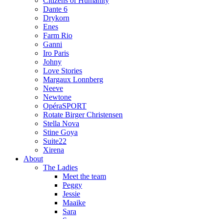
Citizens of Humanity
Dante 6
Drykorn
Enes
Farm Rio
Ganni
Iro Paris
Johny
Love Stories
Margaux Lonnberg
Neeve
Newtone
OpéraSPORT
Rotate Birger Christensen
Stella Nova
Stine Goya
Suite22
Xirena
About
The Ladies
Meet the team
Peggy
Jessie
Maaike
Sara