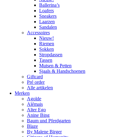
Ballerina’s
Loafers
Sneakers
Laarzen
Sandalen
Accessoires
Nieuw!
Riemen
Sokken
Stropdassen
Tassen
Mutsen & Petten
Sjaals & Handschoenen
Giftcard
Pré order
Alle artikelen
Merken
Agolde
Alémais
Alter Ego
Anine Bing
Baum und Pferdgarten
Blaze
By Malene Birger