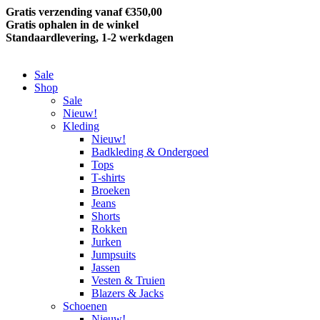
Gratis verzending vanaf €350,00
Gratis ophalen in de winkel
Standaardlevering, 1-2 werkdagen
Sale
Shop
Sale
Nieuw!
Kleding
Nieuw!
Badkleding & Ondergoed
Tops
T-shirts
Broeken
Jeans
Shorts
Rokken
Jurken
Jumpsuits
Jassen
Vesten & Truien
Blazers & Jacks
Schoenen
Nieuw!