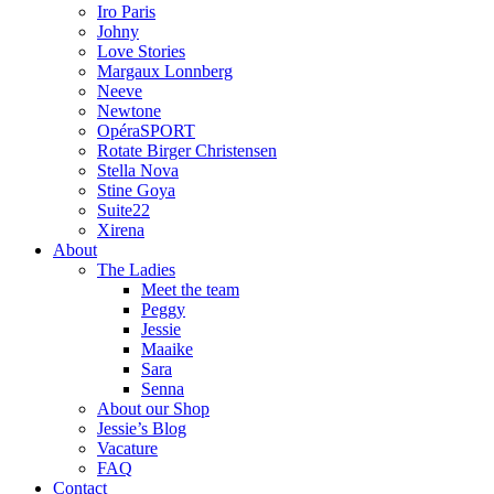
Iro Paris
Johny
Love Stories
Margaux Lonnberg
Neeve
Newtone
OpéraSPORT
Rotate Birger Christensen
Stella Nova
Stine Goya
Suite22
Xirena
About
The Ladies
Meet the team
Peggy
Jessie
Maaike
Sara
Senna
About our Shop
Jessie’s Blog
Vacature
FAQ
Contact