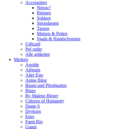
Accessoires
Nieuw!
Riemen
Sokken
Stropdassen
Tassen
Mutsen & Petten
Sjaals & Handschoenen
Giftcard
Pré order
Alle artikelen
Merken
Agolde
Alémais
Alter Ego
Anine Bing
Baum und Pferdgarten
Blaze
By Malene Birger
Citizens of Humanity
Dante 6
Drykorn
Enes
Farm Rio
Ganni