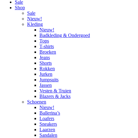
Sale
Shop
Sale
Nieuw!
Kleding
Nieuw!
Badkleding & Ondergoed
Tops
T-shirts
Broeken
Jeans
Shorts
Rokken
Jurken
Jumpsuits
Jassen
Vesten & Truien
Blazers & Jacks
Schoenen
Nieuw!
Ballerina’s
Loafers
Sneakers
Laarzen
Sandalen