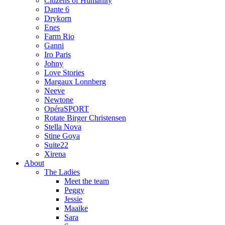
Citizens of Humanity
Dante 6
Drykorn
Enes
Farm Rio
Ganni
Iro Paris
Johny
Love Stories
Margaux Lonnberg
Neeve
Newtone
OpéraSPORT
Rotate Birger Christensen
Stella Nova
Stine Goya
Suite22
Xirena
About
The Ladies
Meet the team
Peggy
Jessie
Maaike
Sara