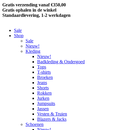
Gratis verzending vanaf €350,00
Gratis ophalen in de winkel
Standaardlevering, 1-2 werkdagen
Sale
Shop
Sale
Nieuw!
Kleding
Nieuw!
Badkleding & Ondergoed
Tops
T-shirts
Broeken
Jeans
Shorts
Rokken
Jurken
Jumpsuits
Jassen
Vesten & Truien
Blazers & Jacks
Schoenen
Nieuw!