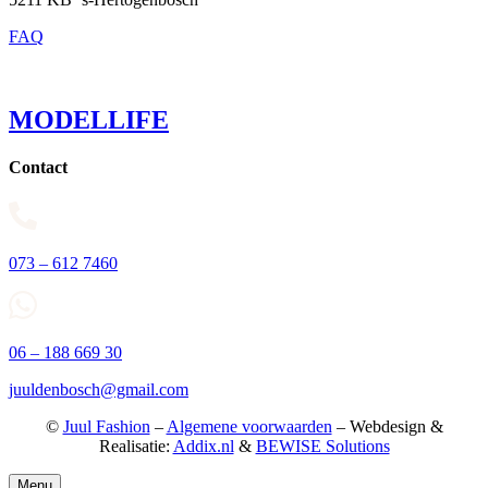
FAQ
MODELLIFE
Contact
073 – 612 7460
06 – 188 669 30
juuldenbosch@gmail.com
©
Juul Fashion
–
Algemene voorwaarden
– Webdesign &
Realisatie:
Addix.nl
&
BEWISE Solutions
Menu