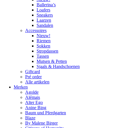
Ballerina’s
Loafers
Sneakers
Laarzen
Sandalen
Accessoires
Nieuw!
Riemen
Sokken
Stropdassen
Tassen
Mutsen & Petten
Sjaals & Handschoenen
Giftcard
Pré order
Alle artikelen
Merken
Agolde
Alémais
Alter Ego
Anine Bing
Baum und Pferdgarten
Blaze
By Malene Birger