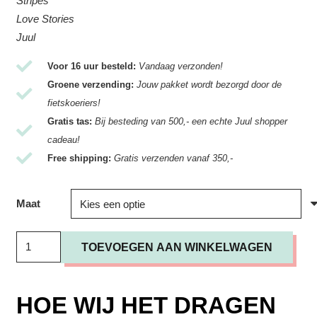
Stripes
Love Stories
Juul
Voor 16 uur besteld:
Vandaag verzonden!
Groene verzending:
Jouw pakket wordt bezorgd door de
fietskoeriers!
Gratis tas:
Bij besteding van 500,- een echte Juul shopper
cadeau!
Free shipping:
Gratis verzenden vanaf 350,-
Maat
Top
TOEVOEGEN AAN WINKELWAGEN
Love
Stories
/
HOE WIJ HET DRAGEN
Polo