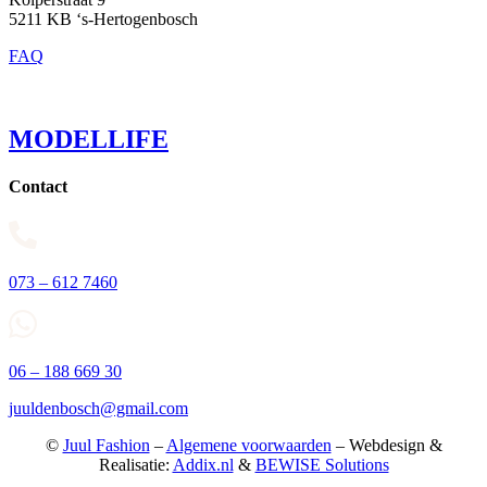
5211 KB ‘s-Hertogenbosch
FAQ
MODELLIFE
Contact
073 – 612 7460
06 – 188 669 30
juuldenbosch@gmail.com
©
Juul Fashion
–
Algemene voorwaarden
– Webdesign &
Realisatie:
Addix.nl
&
BEWISE Solutions