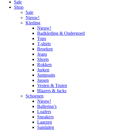
Sale
Shop
Sale
Nieuw!
Kleding
Nieuw!
Badkleding & Ondergoed
Tops
T-shirts
Broeken
Jeans
Shorts
Rokken
Jurken
Jumpsuits
Jassen
Vesten & Truien
Blazers & Jacks
Schoenen
Nieuw!
Ballerina’s
Loafers
Sneakers
Laarzen
Sandalen