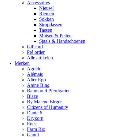
Accessoires
Nieuw!
Riemen
Sokken
Stropdassen
Tassen
Mutsen & Petten
Sjaals & Handschoenen
Giftcard
Pré order
Alle artikelen
Merken
Agolde
Alémais
Alter Ego
Anine Bing
Baum und Pferdgarten
Blaze
By Malene Birger
Citizens of Humanity
Dante 6
Drykorn
Enes
Farm Rio
Ganni