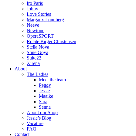
Iro Paris
Johny
Love Stories
Margaux Lonnberg
Neeve
Newtone
OpéraSPORT
Rotate Birger Christensen
Stella Nova
Stine Goya
Suite22
Xirena
About
The Ladies
Meet the team
Peggy
Jessie
Maaike
Sara
Senna
About our Shop
Jessie’s Blog
Vacature
FAQ
Contact