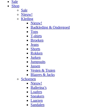
Sale
Shop
Sale
Nieuw!
Kleding
Nieuw!
Badkleding & Ondergoed
Tops
T-shirts
Broeken
Jeans
Shorts
Rokken
Jurken
Jumpsuits
Jassen
Vesten & Truien
Blazers & Jacks
Schoenen
Nieuw!
Ballerina’s
Loafers
Sneakers
Laarzen
Sandalen