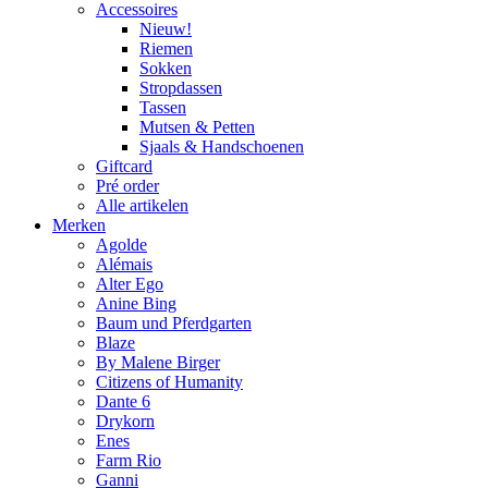
Accessoires
Nieuw!
Riemen
Sokken
Stropdassen
Tassen
Mutsen & Petten
Sjaals & Handschoenen
Giftcard
Pré order
Alle artikelen
Merken
Agolde
Alémais
Alter Ego
Anine Bing
Baum und Pferdgarten
Blaze
By Malene Birger
Citizens of Humanity
Dante 6
Drykorn
Enes
Farm Rio
Ganni