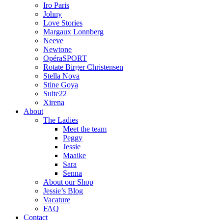
Iro Paris
Johny
Love Stories
Margaux Lonnberg
Neeve
Newtone
OpéraSPORT
Rotate Birger Christensen
Stella Nova
Stine Goya
Suite22
Xirena
About
The Ladies
Meet the team
Peggy
Jessie
Maaike
Sara
Senna
About our Shop
Jessie’s Blog
Vacature
FAQ
Contact