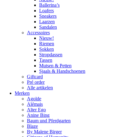
Ballerina’s
Loafers
Sneakers
Laarzen
Sandalen
Accessoires
Nieuw!
Riemen
Sokken
Stropdassen
Tassen
Mutsen & Petten
Sjaals & Handschoenen
Giftcard
Pré order
Alle artikelen
Merken
Agolde
Alémais
Alter Ego
Anine Bing
Baum und Pferdgarten
Blaze
By Malene Birger