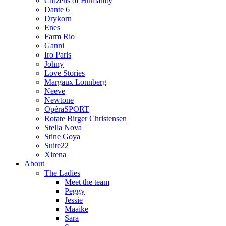
Citizens of Humanity
Dante 6
Drykorn
Enes
Farm Rio
Ganni
Iro Paris
Johny
Love Stories
Margaux Lonnberg
Neeve
Newtone
OpéraSPORT
Rotate Birger Christensen
Stella Nova
Stine Goya
Suite22
Xirena
About
The Ladies
Meet the team
Peggy
Jessie
Maaike
Sara