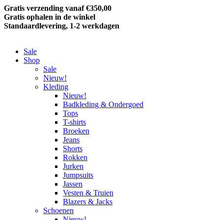
Gratis verzending vanaf €350,00
Gratis ophalen in de winkel
Standaardlevering, 1-2 werkdagen
Sale
Shop
Sale
Nieuw!
Kleding
Nieuw!
Badkleding & Ondergoed
Tops
T-shirts
Broeken
Jeans
Shorts
Rokken
Jurken
Jumpsuits
Jassen
Vesten & Truien
Blazers & Jacks
Schoenen
Nieuw!