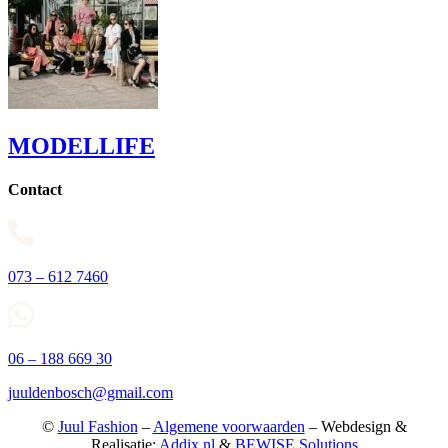
MODELLIFE
Contact
073 – 612 7460
06 – 188 669 30
juuldenbosch@gmail.com
©
Juul Fashion
–
Algemene voorwaarden
– Webdesign &
Realisatie:
Addix.nl
&
BEWISE Solutions