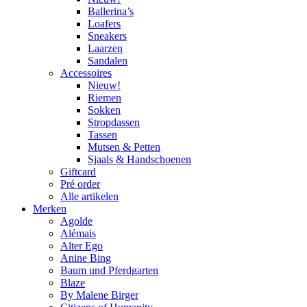
Ballerina’s
Loafers
Sneakers
Laarzen
Sandalen
Accessoires
Nieuw!
Riemen
Sokken
Stropdassen
Tassen
Mutsen & Petten
Sjaals & Handschoenen
Giftcard
Pré order
Alle artikelen
Merken
Agolde
Alémais
Alter Ego
Anine Bing
Baum und Pferdgarten
Blaze
By Malene Birger