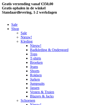
Gratis verzending vanaf €350,00
Gratis ophalen in de winkel
Standaardlevering, 1-2 werkdagen
Sale
Shop
Sale
Nieuw!
Kleding
Nieuw!
Badkleding & Ondergoed
Tops
T-shirts
Broeken
Jeans
Shorts
Rokken
Jurken
Jumpsuits
Jassen
Vesten & Truien
Blazers & Jacks
Schoenen
Nieuw!