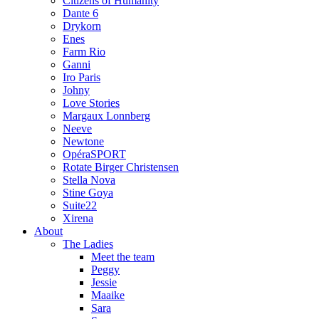
Citizens of Humanity
Dante 6
Drykorn
Enes
Farm Rio
Ganni
Iro Paris
Johny
Love Stories
Margaux Lonnberg
Neeve
Newtone
OpéraSPORT
Rotate Birger Christensen
Stella Nova
Stine Goya
Suite22
Xirena
About
The Ladies
Meet the team
Peggy
Jessie
Maaike
Sara