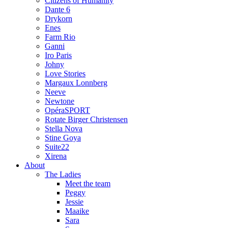
Citizens of Humanity
Dante 6
Drykorn
Enes
Farm Rio
Ganni
Iro Paris
Johny
Love Stories
Margaux Lonnberg
Neeve
Newtone
OpéraSPORT
Rotate Birger Christensen
Stella Nova
Stine Goya
Suite22
Xirena
About
The Ladies
Meet the team
Peggy
Jessie
Maaike
Sara