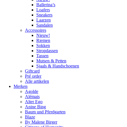
Ballerina’s
Loafers
Sneakers
Laarzen
Sandalen
Accessoires
Nieuw!
Riemen
Sokken
Stropdassen
Tassen
Mutsen & Petten
Sjaals & Handschoenen
Giftcard
Pré order
Alle artikelen
Merken
Agolde
Alémais
Alter Ego
Anine Bing
Baum und Pferdgarten
Blaze
By Malene Birger