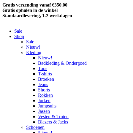
Gratis verzending vanaf €350,00
Gratis ophalen in de winkel
Standaardlevering, 1-2 werkdagen
Sale
Shop
Sale
Nieuw!
Kleding
Nieuw!
Badkleding & Ondergoed
Tops
T-shirts
Broeken
Jeans
Shorts
Rokken
Jurken
Jumpsuits
Jassen
Vesten & Truien
Blazers & Jacks
Schoenen
Nieuw!