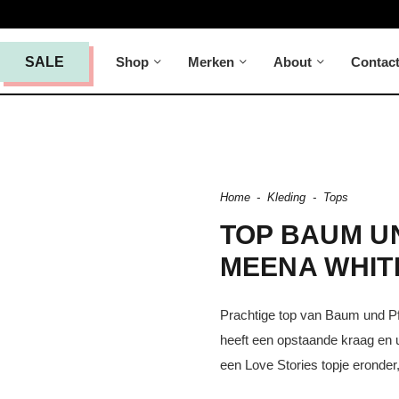
Shop
Merken
About
Contac
SALE
Home
-
Kleding
-
Tops
TOP BAUM U
MEENA WHIT
Prachtige top van Baum und Pfe
heeft een opstaande kraag en u
een Love Stories topje eronder, 