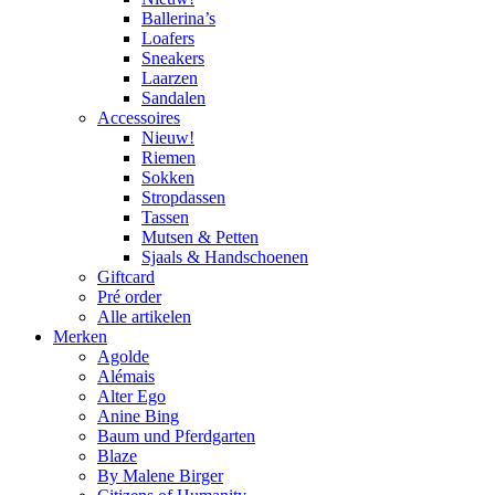
Ballerina’s
Loafers
Sneakers
Laarzen
Sandalen
Accessoires
Nieuw!
Riemen
Sokken
Stropdassen
Tassen
Mutsen & Petten
Sjaals & Handschoenen
Giftcard
Pré order
Alle artikelen
Merken
Agolde
Alémais
Alter Ego
Anine Bing
Baum und Pferdgarten
Blaze
By Malene Birger