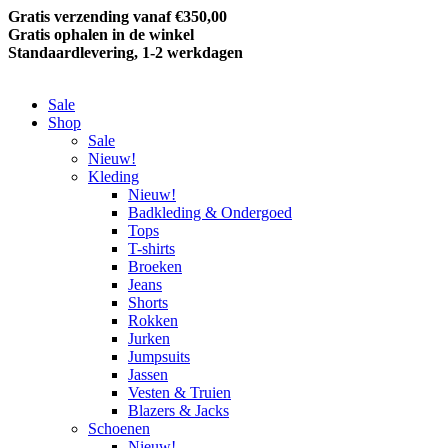
Gratis verzending vanaf €350,00
Gratis ophalen in de winkel
Standaardlevering, 1-2 werkdagen
Sale
Shop
Sale
Nieuw!
Kleding
Nieuw!
Badkleding & Ondergoed
Tops
T-shirts
Broeken
Jeans
Shorts
Rokken
Jurken
Jumpsuits
Jassen
Vesten & Truien
Blazers & Jacks
Schoenen
Nieuw!