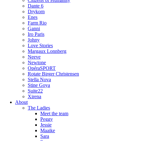
Citizens of Humanity
Dante 6
Drykorn
Enes
Farm Rio
Ganni
Iro Paris
Johny
Love Stories
Margaux Lonnberg
Neeve
Newtone
OpéraSPORT
Rotate Birger Christensen
Stella Nova
Stine Goya
Suite22
Xirena
About
The Ladies
Meet the team
Peggy
Jessie
Maaike
Sara