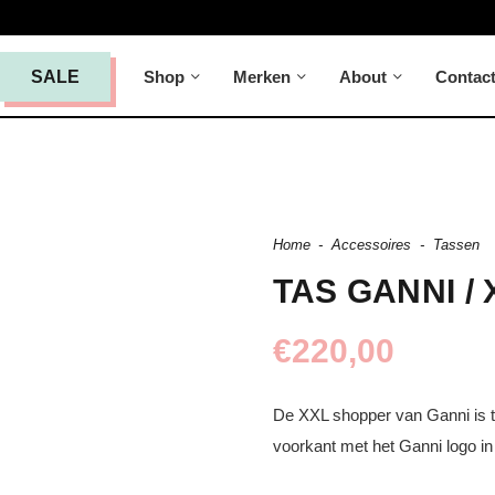
Shop
Merken
About
Contac
SALE
Home
-
Accessoires
-
Tassen
TAS GANNI /
€
220,00
De XXL shopper van Ganni is te
voorkant met het Ganni logo in 