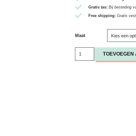
Gratis tas:
Bij besteding v
Free shipping:
Gratis ver
Maat
Tas
TOEVOEGEN 
Ganni
/
XXL
Shopper
Zebra
aantal