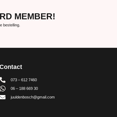
ORD MEMBER!
bestelling.
Contact
073 – 612 7460
06 – 188 669 30
juuldenbosch@gmail.com