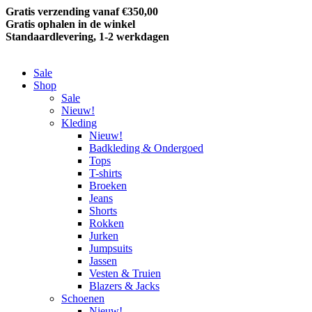
Gratis verzending vanaf €350,00
Gratis ophalen in de winkel
Standaardlevering, 1-2 werkdagen
Sale
Shop
Sale
Nieuw!
Kleding
Nieuw!
Badkleding & Ondergoed
Tops
T-shirts
Broeken
Jeans
Shorts
Rokken
Jurken
Jumpsuits
Jassen
Vesten & Truien
Blazers & Jacks
Schoenen
Nieuw!