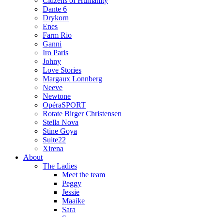
Citizens of Humanity
Dante 6
Drykorn
Enes
Farm Rio
Ganni
Iro Paris
Johny
Love Stories
Margaux Lonnberg
Neeve
Newtone
OpéraSPORT
Rotate Birger Christensen
Stella Nova
Stine Goya
Suite22
Xirena
About
The Ladies
Meet the team
Peggy
Jessie
Maaike
Sara