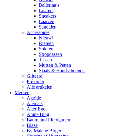
Ballerina’s
Loafers
Sneakers
Laarzen
Sandalen
Accessoires
Nieuw!
Riemen
Sokken
Stropdassen
Tassen
Mutsen & Petten
Sjaals & Handschoenen
Giftcard
Pré order
Alle artikelen
Merken
Agolde
Alémais
Alter Ego
Anine Bing
Baum und Pferdgarten
Blaze
By Malene Birger