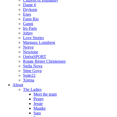
Citizens of Humanity
Dante 6
Drykorn
Enes
Farm Rio
Ganni
Iro Paris
Johny
Love Stories
Margaux Lonnberg
Neeve
Newtone
OpéraSPORT
Rotate Birger Christensen
Stella Nova
Stine Goya
Suite22
Xirena
About
The Ladies
Meet the team
Peggy
Jessie
Maaike
Sara