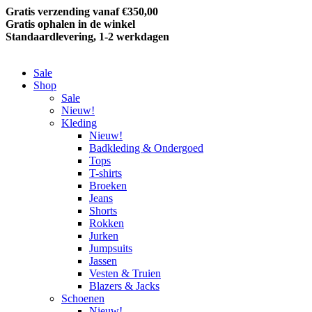
Gratis verzending vanaf €350,00
Gratis ophalen in de winkel
Standaardlevering, 1-2 werkdagen
Sale
Shop
Sale
Nieuw!
Kleding
Nieuw!
Badkleding & Ondergoed
Tops
T-shirts
Broeken
Jeans
Shorts
Rokken
Jurken
Jumpsuits
Jassen
Vesten & Truien
Blazers & Jacks
Schoenen
Nieuw!