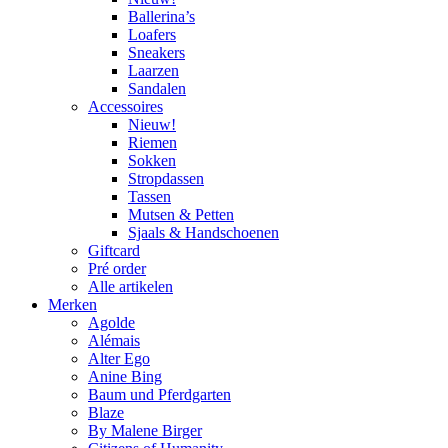
Ballerina’s
Loafers
Sneakers
Laarzen
Sandalen
Accessoires
Nieuw!
Riemen
Sokken
Stropdassen
Tassen
Mutsen & Petten
Sjaals & Handschoenen
Giftcard
Pré order
Alle artikelen
Merken
Agolde
Alémais
Alter Ego
Anine Bing
Baum und Pferdgarten
Blaze
By Malene Birger