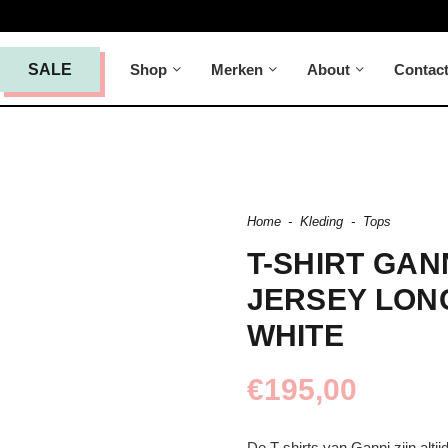
Shop
Merken
About
Contac
SALE
Home
-
Kleding
-
Tops
T-SHIRT GAN
JERSEY LON
WHITE
€
195,00
De T-shirts van Ganni zijn altij