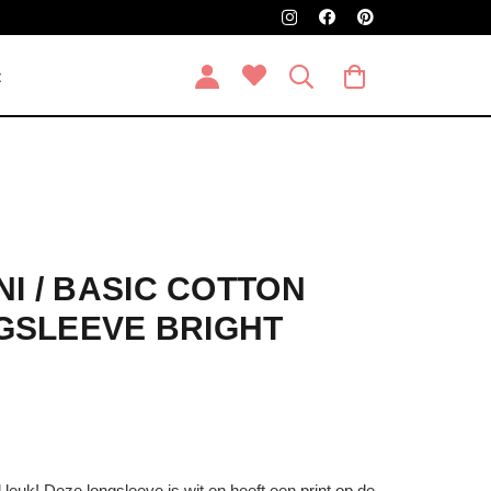
t
NI / BASIC COTTON
GSLEEVE BRIGHT
d leuk! Deze longsleeve is wit en heeft een print op de