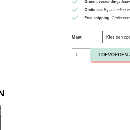
Groene verzending:
Jouw 
Gratis tas:
Bij besteding v
Free shipping:
Gratis ver
Maat
T-
TOEVOEGEN 
Shirt
Ganni
/
Basic
N
Cotton
Jersey
Longsleeve
Bright
White