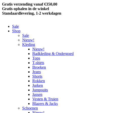
Gratis verzending vanaf €350,00
Gratis ophalen in de winkel
Standaardlevering, 1-2 werkdagen
Sale
Shop
Sale
Nieuw!
Kleding
Nieuw!
Badkleding & Ondergoed
Tops
T-shirts
Broeken
Jeans
Shorts
Rokken
Jurken
Jumpsuits
Jassen
Vesten & Truien
Blazers & Jacks
Schoenen
Nieuw!