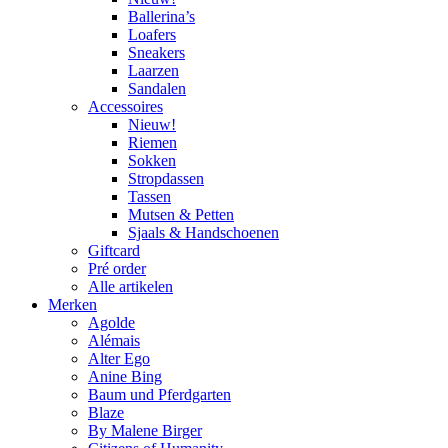
Ballerina’s
Loafers
Sneakers
Laarzen
Sandalen
Accessoires
Nieuw!
Riemen
Sokken
Stropdassen
Tassen
Mutsen & Petten
Sjaals & Handschoenen
Giftcard
Pré order
Alle artikelen
Merken
Agolde
Alémais
Alter Ego
Anine Bing
Baum und Pferdgarten
Blaze
By Malene Birger