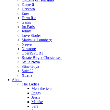
Citizens of Humanity
Dante 6
Drykorn
Enes
Farm Rio
Ganni
Iro Paris
Johny
Love Stories
Margaux Lonnberg
Neeve
Newtone
OpéraSPORT
Rotate Birger Christensen
Stella Nova
Stine Goya
Suite22
Xirena
About
The Ladies
Meet the team
Peggy
Jessie
Maaike
Sara