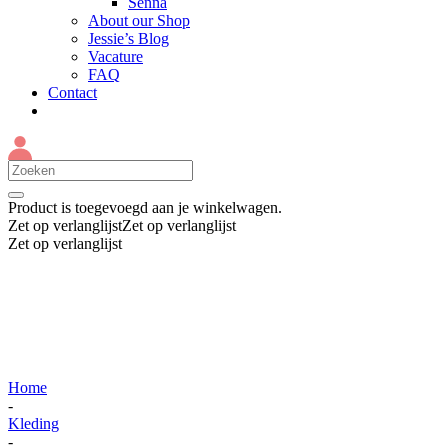
Senna
About our Shop
Jessie’s Blog
Vacature
FAQ
Contact
Product
is toegevoegd aan je winkelwagen.
Zet op verlanglijst
Zet op verlanglijst
Zet op verlanglijst
Home
-
Kleding
-