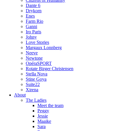
Citizens of Humanity
Dante 6
Drykorn
Enes
Farm Rio
Ganni
Iro Paris
Johny
Love Stories
Margaux Lonnberg
Neeve
Newtone
OpéraSPORT
Rotate Birger Christensen
Stella Nova
Stine Goya
Suite22
Xirena
About
The Ladies
Meet the team
Peggy
Jessie
Maaike
Sara