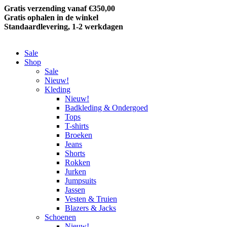
Gratis verzending vanaf €350,00
Gratis ophalen in de winkel
Standaardlevering, 1-2 werkdagen
Sale
Shop
Sale
Nieuw!
Kleding
Nieuw!
Badkleding & Ondergoed
Tops
T-shirts
Broeken
Jeans
Shorts
Rokken
Jurken
Jumpsuits
Jassen
Vesten & Truien
Blazers & Jacks
Schoenen
Nieuw!