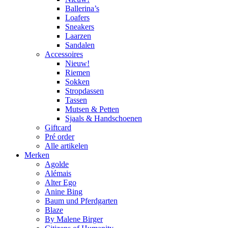
Ballerina’s
Loafers
Sneakers
Laarzen
Sandalen
Accessoires
Nieuw!
Riemen
Sokken
Stropdassen
Tassen
Mutsen & Petten
Sjaals & Handschoenen
Giftcard
Pré order
Alle artikelen
Merken
Agolde
Alémais
Alter Ego
Anine Bing
Baum und Pferdgarten
Blaze
By Malene Birger