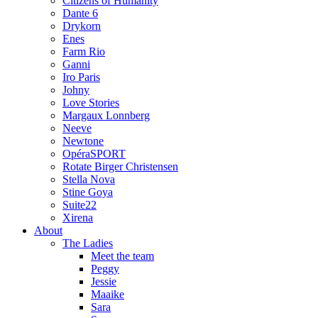
Citizens of Humanity
Dante 6
Drykorn
Enes
Farm Rio
Ganni
Iro Paris
Johny
Love Stories
Margaux Lonnberg
Neeve
Newtone
OpéraSPORT
Rotate Birger Christensen
Stella Nova
Stine Goya
Suite22
Xirena
About
The Ladies
Meet the team
Peggy
Jessie
Maaike
Sara