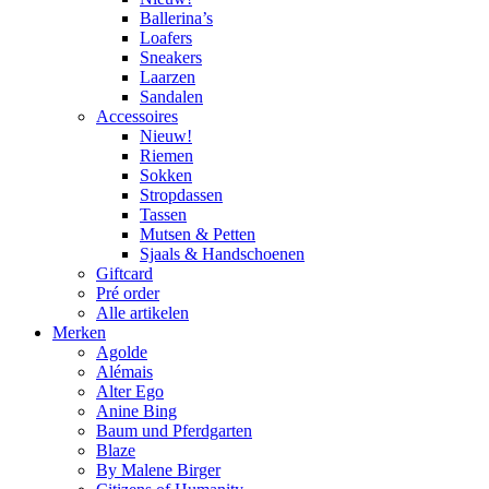
Ballerina’s
Loafers
Sneakers
Laarzen
Sandalen
Accessoires
Nieuw!
Riemen
Sokken
Stropdassen
Tassen
Mutsen & Petten
Sjaals & Handschoenen
Giftcard
Pré order
Alle artikelen
Merken
Agolde
Alémais
Alter Ego
Anine Bing
Baum und Pferdgarten
Blaze
By Malene Birger