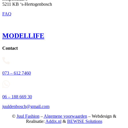
5211 KB ‘s-Hertogenbosch
FAQ
MODELLIFE
Contact
073 – 612 7460
06 – 188 669 30
juuldenbosch@gmail.com
©
Juul Fashion
–
Algemene voorwaarden
– Webdesign &
Realisatie:
Addix.nl
&
BEWISE Solutions