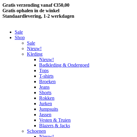
Gratis verzending vanaf €350,00
Gratis ophalen in de winkel
Standaardlevering, 1-2 werkdagen
Sale
Shop
Sale
Nieuw!
Kleding
Nieuw!
Badkleding & Ondergoed
Tops
T-shirts
Broeken
Jeans
Shorts
Rokken
Jurken
Jumpsuits
Jassen
Vesten & Truien
Blazers & Jacks
Schoenen
Nieuw!