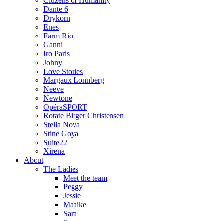
Citizens of Humanity
Dante 6
Drykorn
Enes
Farm Rio
Ganni
Iro Paris
Johny
Love Stories
Margaux Lonnberg
Neeve
Newtone
OpéraSPORT
Rotate Birger Christensen
Stella Nova
Stine Goya
Suite22
Xirena
About
The Ladies
Meet the team
Peggy
Jessie
Maaike
Sara