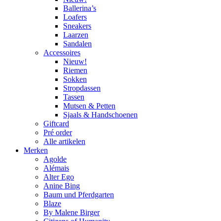
Ballerina’s
Loafers
Sneakers
Laarzen
Sandalen
Accessoires
Nieuw!
Riemen
Sokken
Stropdassen
Tassen
Mutsen & Petten
Sjaals & Handschoenen
Giftcard
Pré order
Alle artikelen
Merken
Agolde
Alémais
Alter Ego
Anine Bing
Baum und Pferdgarten
Blaze
By Malene Birger