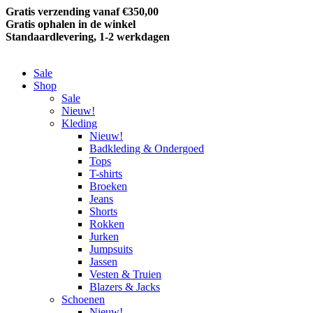
Gratis verzending vanaf €350,00
Gratis ophalen in de winkel
Standaardlevering, 1-2 werkdagen
Sale
Shop
Sale
Nieuw!
Kleding
Nieuw!
Badkleding & Ondergoed
Tops
T-shirts
Broeken
Jeans
Shorts
Rokken
Jurken
Jumpsuits
Jassen
Vesten & Truien
Blazers & Jacks
Schoenen
Nieuw!