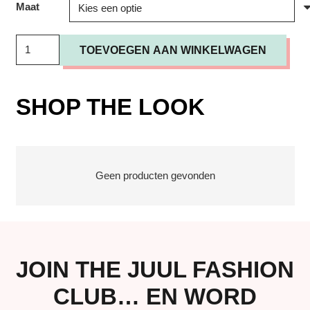
Maat
T-
TOEVOEGEN AAN WINKELWAGEN
shirt
Iro
Rodeo
SHOP THE LOOK
Wit
aantal
Geen producten gevonden
JOIN THE JUUL FASHION
CLUB… EN WORD