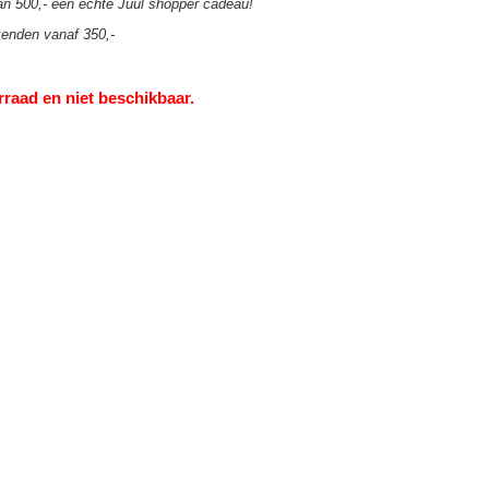
an 500,- een echte Juul shopper cadeau!
zenden vanaf 350,-
rraad en niet beschikbaar.