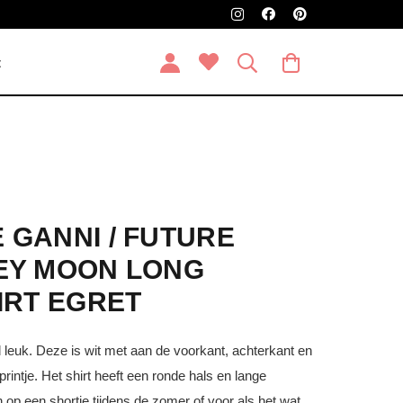
t
 GANNI / FUTURE
EY MOON LONG
IRT EGRET
jd leuk. Deze is wit met aan de voorkant, achterkant en
intje. Het shirt heeft een ronde hals en lange
p een shortje tijdens de zomer of voor als het wat