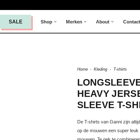
Shop
Merken
About
Contac
SALE
Home
-
Kleding
-
T-shirts
LONGSLEEVE
HEAVY JERS
SLEEVE T-SH
De T-shirts van Ganni zijn alti
op de mouwen een super leuk pr
mouwen. Te gek te combineren o