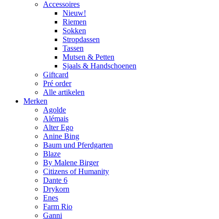
Accessoires
Nieuw!
Riemen
Sokken
Stropdassen
Tassen
Mutsen & Petten
Sjaals & Handschoenen
Giftcard
Pré order
Alle artikelen
Merken
Agolde
Alémais
Alter Ego
Anine Bing
Baum und Pferdgarten
Blaze
By Malene Birger
Citizens of Humanity
Dante 6
Drykorn
Enes
Farm Rio
Ganni