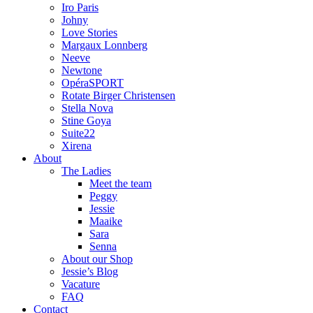
Iro Paris
Johny
Love Stories
Margaux Lonnberg
Neeve
Newtone
OpéraSPORT
Rotate Birger Christensen
Stella Nova
Stine Goya
Suite22
Xirena
About
The Ladies
Meet the team
Peggy
Jessie
Maaike
Sara
Senna
About our Shop
Jessie’s Blog
Vacature
FAQ
Contact