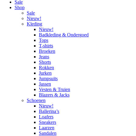
Sale
Shop
Sale
Nieuw!
Kleding
Nieuw!
Badkleding & Ondergoed
Tops
T-shirts
Broeken
Jeans
Shorts
Rokken
Jurken
Jumpsuits
Jassen
Vesten & Truien
Blazers & Jacks
Schoenen
Nieuw!
Ballerina’s
Loafers
Sneakers
Laarzen
Sandalen