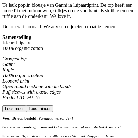
Te leuk poplin blousje van Ganni in luipaardprint. De top heeft een
loose fit met pofmouwen, strikjes op de voorkant als sluiting en een
ruffle aan de onderkant. We love it.
De top valt normaal. We adviseren je eigen maat te nemen.
Samenstelling
Kleur: luipaard
100% organic cotton
Cropped top
Ganni
Ruffle
100% organic cotton
Leopard print
Open round neckline with tie bands
Puff sleeves with elastic edges
Product ID: F9116
Lees meer
Lees minder
Voor 16 uur besteld:
Vandaag verzonden!
Groene verzending:
Jouw pakket wordt bezorgd door de fietskoeriers!
Gratis tas:
Bij besteding van 500,- een echte Juul shopper cadeau!