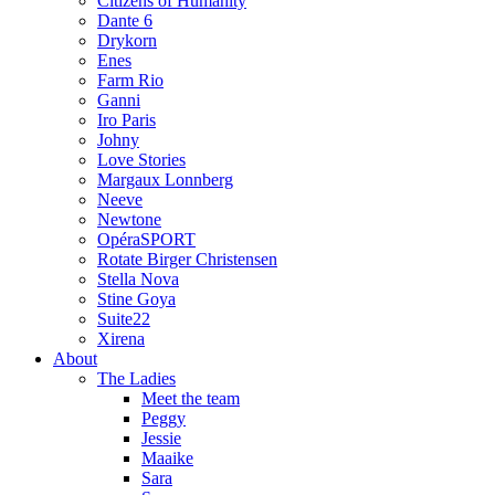
Citizens of Humanity
Dante 6
Drykorn
Enes
Farm Rio
Ganni
Iro Paris
Johny
Love Stories
Margaux Lonnberg
Neeve
Newtone
OpéraSPORT
Rotate Birger Christensen
Stella Nova
Stine Goya
Suite22
Xirena
About
The Ladies
Meet the team
Peggy
Jessie
Maaike
Sara