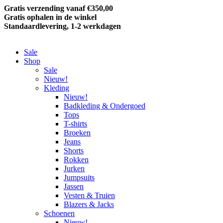
Gratis verzending vanaf €350,00
Gratis ophalen in de winkel
Standaardlevering, 1-2 werkdagen
Sale
Shop
Sale
Nieuw!
Kleding
Nieuw!
Badkleding & Ondergoed
Tops
T-shirts
Broeken
Jeans
Shorts
Rokken
Jurken
Jumpsuits
Jassen
Vesten & Truien
Blazers & Jacks
Schoenen
Nieuw!