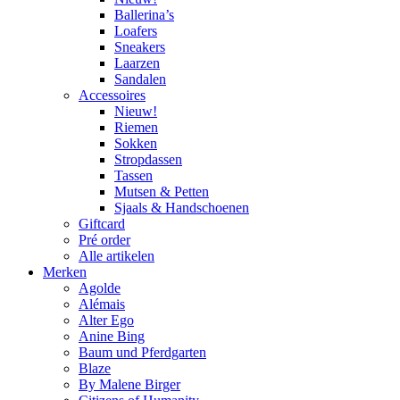
Ballerina’s
Loafers
Sneakers
Laarzen
Sandalen
Accessoires
Nieuw!
Riemen
Sokken
Stropdassen
Tassen
Mutsen & Petten
Sjaals & Handschoenen
Giftcard
Pré order
Alle artikelen
Merken
Agolde
Alémais
Alter Ego
Anine Bing
Baum und Pferdgarten
Blaze
By Malene Birger