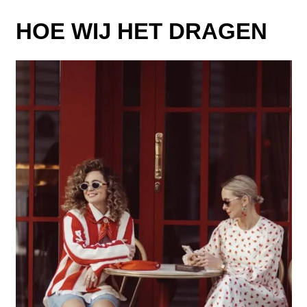
Goya
/
HOE WIJ HET DRAGEN
Long
Sleeve
Voluminous
Dress
Ditzy
Petunia
aantal