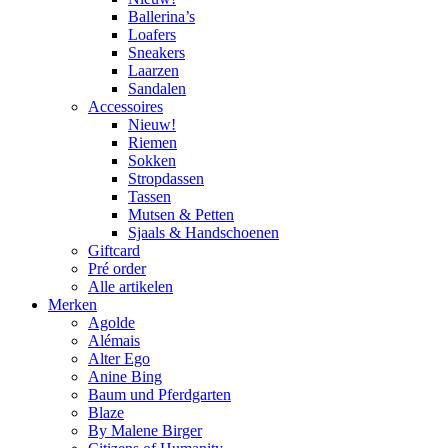
Ballerina’s
Loafers
Sneakers
Laarzen
Sandalen
Accessoires
Nieuw!
Riemen
Sokken
Stropdassen
Tassen
Mutsen & Petten
Sjaals & Handschoenen
Giftcard
Pré order
Alle artikelen
Merken
Agolde
Alémais
Alter Ego
Anine Bing
Baum und Pferdgarten
Blaze
By Malene Birger