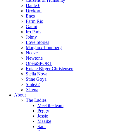
Citizens of Humanity
Dante 6
Drykorn
Enes
Farm Rio
Ganni
Iro Paris
Johny
Love Stories
Margaux Lonnberg
Neeve
Newtone
OpéraSPORT
Rotate Birger Christensen
Stella Nova
Stine Goya
Suite22
Xirena
About
The Ladies
Meet the team
Peggy
Jessie
Maaike
Sara