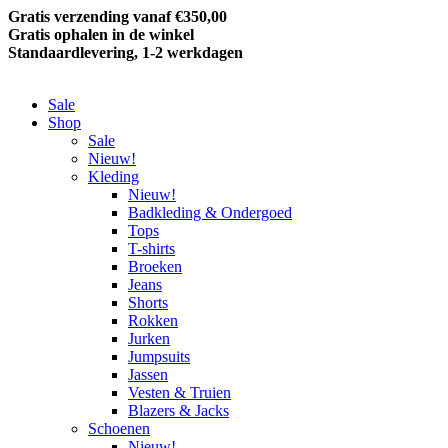
Gratis verzending vanaf €350,00
Gratis ophalen in de winkel
Standaardlevering, 1-2 werkdagen
Sale
Shop
Sale
Nieuw!
Kleding
Nieuw!
Badkleding & Ondergoed
Tops
T-shirts
Broeken
Jeans
Shorts
Rokken
Jurken
Jumpsuits
Jassen
Vesten & Truien
Blazers & Jacks
Schoenen
Nieuw!