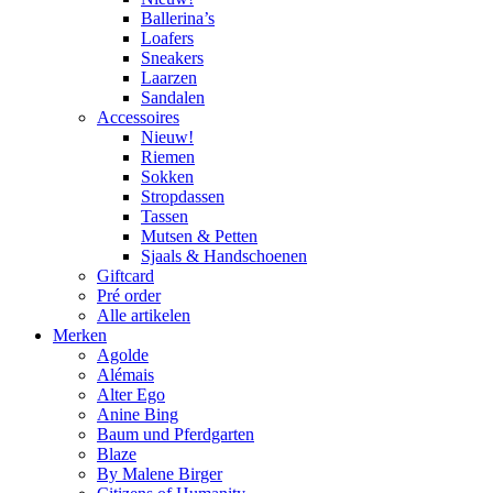
Ballerina’s
Loafers
Sneakers
Laarzen
Sandalen
Accessoires
Nieuw!
Riemen
Sokken
Stropdassen
Tassen
Mutsen & Petten
Sjaals & Handschoenen
Giftcard
Pré order
Alle artikelen
Merken
Agolde
Alémais
Alter Ego
Anine Bing
Baum und Pferdgarten
Blaze
By Malene Birger