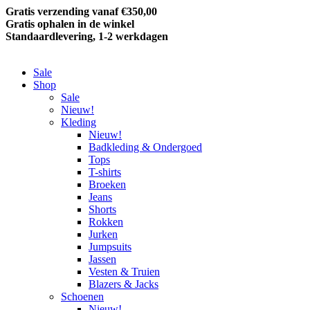
Gratis verzending vanaf €350,00
Gratis ophalen in de winkel
Standaardlevering, 1-2 werkdagen
Sale
Shop
Sale
Nieuw!
Kleding
Nieuw!
Badkleding & Ondergoed
Tops
T-shirts
Broeken
Jeans
Shorts
Rokken
Jurken
Jumpsuits
Jassen
Vesten & Truien
Blazers & Jacks
Schoenen
Nieuw!