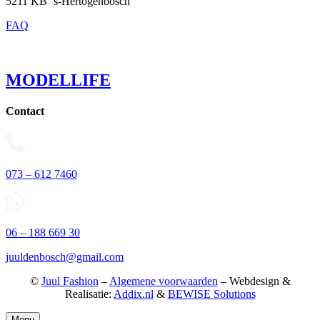
5211 KB ‘s-Hertogenbosch
FAQ
MODELLIFE
Contact
073 – 612 7460
06 – 188 669 30
juuldenbosch@gmail.com
©
Juul Fashion
–
Algemene voorwaarden
– Webdesign &
Realisatie:
Addix.nl
&
BEWISE Solutions
Menu