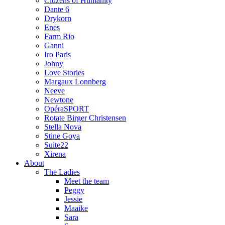
Citizens of Humanity
Dante 6
Drykorn
Enes
Farm Rio
Ganni
Iro Paris
Johny
Love Stories
Margaux Lonnberg
Neeve
Newtone
OpéraSPORT
Rotate Birger Christensen
Stella Nova
Stine Goya
Suite22
Xirena
About
The Ladies
Meet the team
Peggy
Jessie
Maaike
Sara