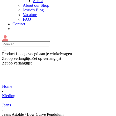
Senna
About our Shop
Jessie’s Blog
Vacature
FAQ
Contact
Product
is toegevoegd aan je winkelwagen.
Zet op verlanglijst
Zet op verlanglijst
Zet op verlanglijst
Home
-
Kleding
-
Jeans
-
Jeans Agolde / Low Curve Pendulum