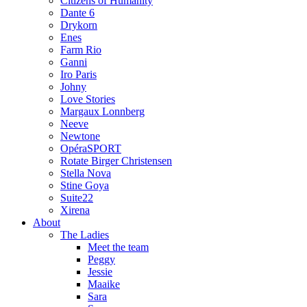
Citizens of Humanity
Dante 6
Drykorn
Enes
Farm Rio
Ganni
Iro Paris
Johny
Love Stories
Margaux Lonnberg
Neeve
Newtone
OpéraSPORT
Rotate Birger Christensen
Stella Nova
Stine Goya
Suite22
Xirena
About
The Ladies
Meet the team
Peggy
Jessie
Maaike
Sara