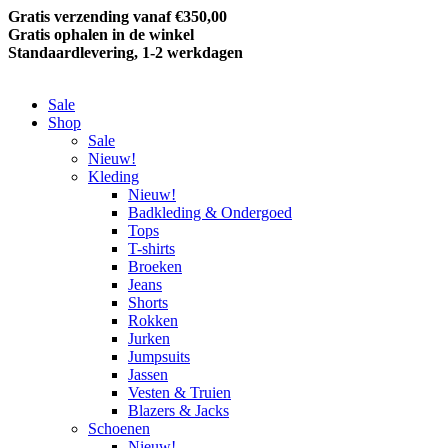
Gratis verzending vanaf €350,00
Gratis ophalen in de winkel
Standaardlevering, 1-2 werkdagen
Sale
Shop
Sale
Nieuw!
Kleding
Nieuw!
Badkleding & Ondergoed
Tops
T-shirts
Broeken
Jeans
Shorts
Rokken
Jurken
Jumpsuits
Jassen
Vesten & Truien
Blazers & Jacks
Schoenen
Nieuw!