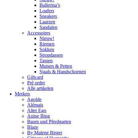
Ballerina’s
Loafers
Sneakers
Laarzen
Sandalen
Accessoires
Nieuw!
Riemen
Sokken
Stropdassen
Tassen
Mutsen & Petten
Sjaals & Handschoenen
Giftcard
Pré order
Alle artikelen
Merken
Agolde
Alémais
Alter Ego
Anine Bing
Baum und Pferdgarten
Blaze
By Malene Birger