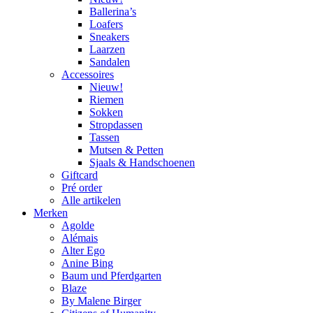
Ballerina’s
Loafers
Sneakers
Laarzen
Sandalen
Accessoires
Nieuw!
Riemen
Sokken
Stropdassen
Tassen
Mutsen & Petten
Sjaals & Handschoenen
Giftcard
Pré order
Alle artikelen
Merken
Agolde
Alémais
Alter Ego
Anine Bing
Baum und Pferdgarten
Blaze
By Malene Birger