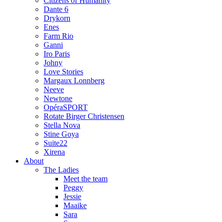
Citizens of Humanity
Dante 6
Drykorn
Enes
Farm Rio
Ganni
Iro Paris
Johny
Love Stories
Margaux Lonnberg
Neeve
Newtone
OpéraSPORT
Rotate Birger Christensen
Stella Nova
Stine Goya
Suite22
Xirena
About
The Ladies
Meet the team
Peggy
Jessie
Maaike
Sara