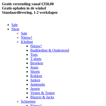
Gratis verzending vanaf €350,00
Gratis ophalen in de winkel
Standaardlevering, 1-2 werkdagen
Sale
Shop
Sale
Nieuw!
Kleding
Nieuw!
Badkleding & Ondergoed
Tops
T-shirts
Broeken
Jeans
Shorts
Rokken
Jurken
Jumpsuits
Jassen
Vesten & Truien
Blazers & Jacks
Schoenen
Nieuw!