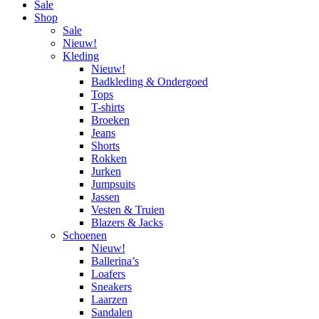
Sale
Shop
Sale
Nieuw!
Kleding
Nieuw!
Badkleding & Ondergoed
Tops
T-shirts
Broeken
Jeans
Shorts
Rokken
Jurken
Jumpsuits
Jassen
Vesten & Truien
Blazers & Jacks
Schoenen
Nieuw!
Ballerina’s
Loafers
Sneakers
Laarzen
Sandalen