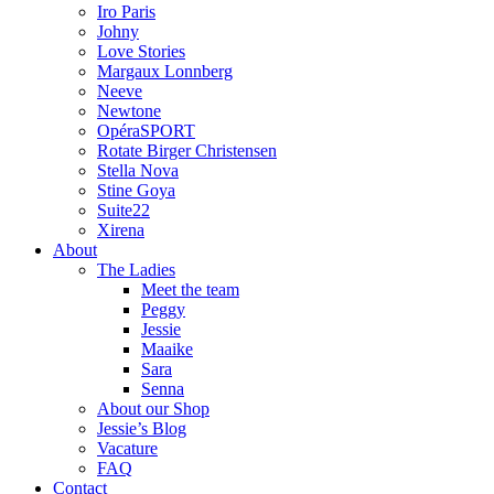
Iro Paris
Johny
Love Stories
Margaux Lonnberg
Neeve
Newtone
OpéraSPORT
Rotate Birger Christensen
Stella Nova
Stine Goya
Suite22
Xirena
About
The Ladies
Meet the team
Peggy
Jessie
Maaike
Sara
Senna
About our Shop
Jessie’s Blog
Vacature
FAQ
Contact