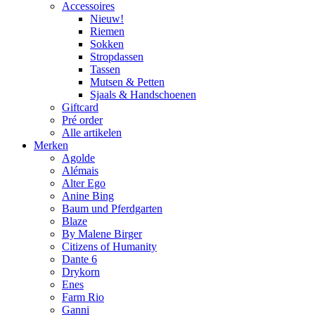
Accessoires
Nieuw!
Riemen
Sokken
Stropdassen
Tassen
Mutsen & Petten
Sjaals & Handschoenen
Giftcard
Pré order
Alle artikelen
Merken
Agolde
Alémais
Alter Ego
Anine Bing
Baum und Pferdgarten
Blaze
By Malene Birger
Citizens of Humanity
Dante 6
Drykorn
Enes
Farm Rio
Ganni