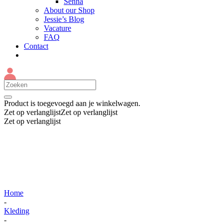
Senna
About our Shop
Jessie’s Blog
Vacature
FAQ
Contact
Product
is toegevoegd aan je winkelwagen.
Zet op verlanglijst
Zet op verlanglijst
Zet op verlanglijst
Home
-
Kleding
-