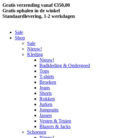
Gratis verzending vanaf €350,00
Gratis ophalen in de winkel
Standaardlevering, 1-2 werkdagen
Sale
Shop
Sale
Nieuw!
Kleding
Nieuw!
Badkleding & Ondergoed
Tops
T-shirts
Broeken
Jeans
Shorts
Rokken
Jurken
Jumpsuits
Jassen
Vesten & Truien
Blazers & Jacks
Schoenen
Nieuw!