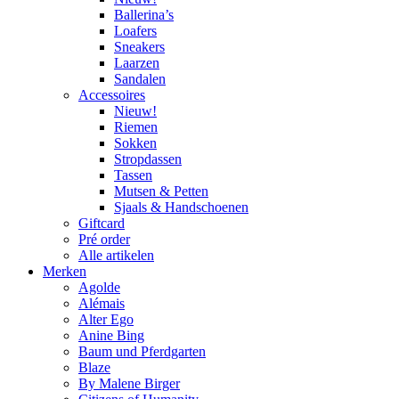
Ballerina’s
Loafers
Sneakers
Laarzen
Sandalen
Accessoires
Nieuw!
Riemen
Sokken
Stropdassen
Tassen
Mutsen & Petten
Sjaals & Handschoenen
Giftcard
Pré order
Alle artikelen
Merken
Agolde
Alémais
Alter Ego
Anine Bing
Baum und Pferdgarten
Blaze
By Malene Birger