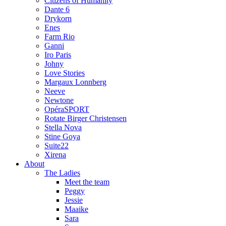
Citizens of Humanity
Dante 6
Drykorn
Enes
Farm Rio
Ganni
Iro Paris
Johny
Love Stories
Margaux Lonnberg
Neeve
Newtone
OpéraSPORT
Rotate Birger Christensen
Stella Nova
Stine Goya
Suite22
Xirena
About
The Ladies
Meet the team
Peggy
Jessie
Maaike
Sara