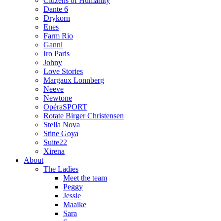
Citizens of Humanity
Dante 6
Drykorn
Enes
Farm Rio
Ganni
Iro Paris
Johny
Love Stories
Margaux Lonnberg
Neeve
Newtone
OpéraSPORT
Rotate Birger Christensen
Stella Nova
Stine Goya
Suite22
Xirena
About
The Ladies
Meet the team
Peggy
Jessie
Maaike
Sara