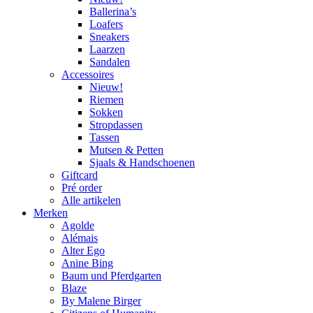
Ballerina’s
Loafers
Sneakers
Laarzen
Sandalen
Accessoires
Nieuw!
Riemen
Sokken
Stropdassen
Tassen
Mutsen & Petten
Sjaals & Handschoenen
Giftcard
Pré order
Alle artikelen
Merken
Agolde
Alémais
Alter Ego
Anine Bing
Baum und Pferdgarten
Blaze
By Malene Birger