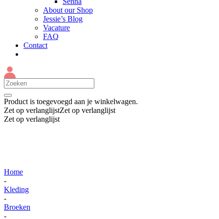
Senna
About our Shop
Jessie’s Blog
Vacature
FAQ
Contact
Product
is toegevoegd aan je winkelwagen.
Zet op verlanglijst
Zet op verlanglijst
Zet op verlanglijst
Home
-
Kleding
-
Broeken
-