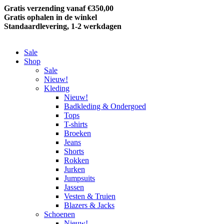
Gratis verzending vanaf €350,00
Gratis ophalen in de winkel
Standaardlevering, 1-2 werkdagen
Sale
Shop
Sale
Nieuw!
Kleding
Nieuw!
Badkleding & Ondergoed
Tops
T-shirts
Broeken
Jeans
Shorts
Rokken
Jurken
Jumpsuits
Jassen
Vesten & Truien
Blazers & Jacks
Schoenen
Nieuw!