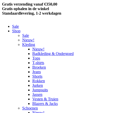
Gratis verzending vanaf €350,00
Gratis ophalen in de winkel
Standaardlevering, 1-2 werkdagen
Sale
Shop
Sale
Nieuw!
Kleding
Nieuw!
Badkleding & Ondergoed
Tops
T-shirts
Broeken
Jeans
Shorts
Rokken
Jurken
Jumpsuits
Jassen
Vesten & Truien
Blazers & Jacks
Schoenen
Nieuw!