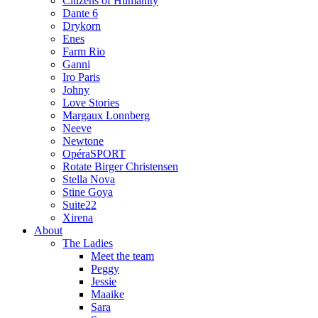
Citizens of Humanity
Dante 6
Drykorn
Enes
Farm Rio
Ganni
Iro Paris
Johny
Love Stories
Margaux Lonnberg
Neeve
Newtone
OpéraSPORT
Rotate Birger Christensen
Stella Nova
Stine Goya
Suite22
Xirena
About
The Ladies
Meet the team
Peggy
Jessie
Maaike
Sara