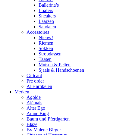
Ballerina’s
Loafers
Sneakers
Laarzen
Sandalen
Accessoires
Nieuw!
Riemen
Sokken
Stropdassen
Tassen
Mutsen & Petten
Sjaals & Handschoenen
Giftcard
Pré order
Alle artikelen
Merken
Agolde
Alémais
Alter Ego
Anine Bing
Baum und Pferdgarten
Blaze
By Malene Birger