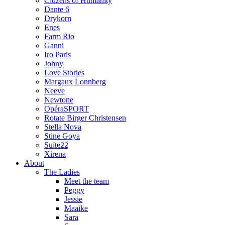
Citizens of Humanity
Dante 6
Drykorn
Enes
Farm Rio
Ganni
Iro Paris
Johny
Love Stories
Margaux Lonnberg
Neeve
Newtone
OpéraSPORT
Rotate Birger Christensen
Stella Nova
Stine Goya
Suite22
Xirena
About
The Ladies
Meet the team
Peggy
Jessie
Maaike
Sara