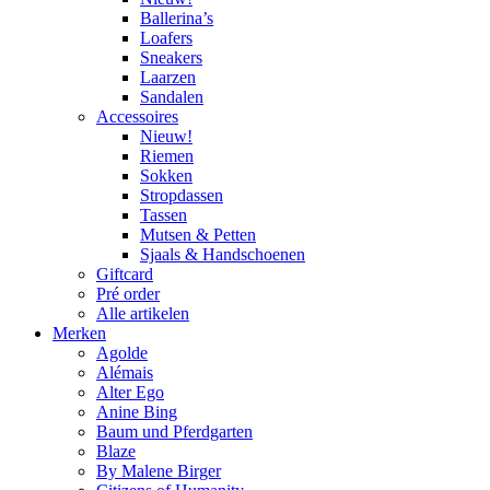
Ballerina’s
Loafers
Sneakers
Laarzen
Sandalen
Accessoires
Nieuw!
Riemen
Sokken
Stropdassen
Tassen
Mutsen & Petten
Sjaals & Handschoenen
Giftcard
Pré order
Alle artikelen
Merken
Agolde
Alémais
Alter Ego
Anine Bing
Baum und Pferdgarten
Blaze
By Malene Birger