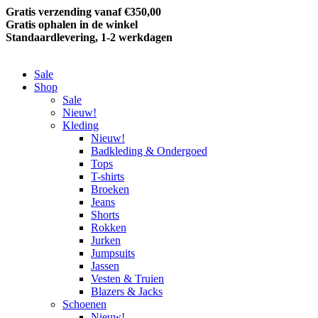
Gratis verzending vanaf €350,00
Gratis ophalen in de winkel
Standaardlevering, 1-2 werkdagen
Sale
Shop
Sale
Nieuw!
Kleding
Nieuw!
Badkleding & Ondergoed
Tops
T-shirts
Broeken
Jeans
Shorts
Rokken
Jurken
Jumpsuits
Jassen
Vesten & Truien
Blazers & Jacks
Schoenen
Nieuw!