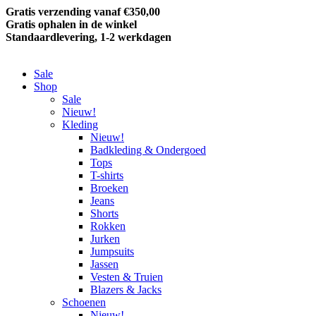
Gratis verzending vanaf €350,00
Gratis ophalen in de winkel
Standaardlevering, 1-2 werkdagen
Sale
Shop
Sale
Nieuw!
Kleding
Nieuw!
Badkleding & Ondergoed
Tops
T-shirts
Broeken
Jeans
Shorts
Rokken
Jurken
Jumpsuits
Jassen
Vesten & Truien
Blazers & Jacks
Schoenen
Nieuw!