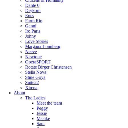
Citizens of Humanity
Dante 6
Drykorn
Enes
Farm Rio
Ganni
Iro Paris
Johny
Love Stories
Margaux Lonnberg
Neeve
Newtone
OpéraSPORT
Rotate Birger Christensen
Stella Nova
Stine Goya
Suite22
Xirena
About
The Ladies
Meet the team
Peggy
Jessie
Maaike
Sara