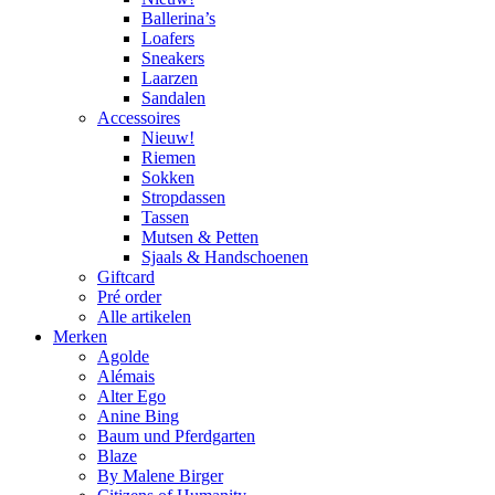
Ballerina’s
Loafers
Sneakers
Laarzen
Sandalen
Accessoires
Nieuw!
Riemen
Sokken
Stropdassen
Tassen
Mutsen & Petten
Sjaals & Handschoenen
Giftcard
Pré order
Alle artikelen
Merken
Agolde
Alémais
Alter Ego
Anine Bing
Baum und Pferdgarten
Blaze
By Malene Birger