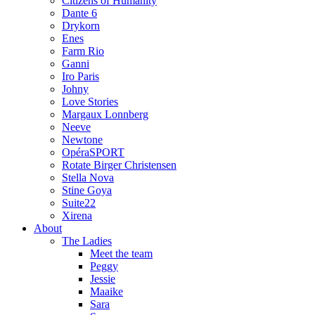
Citizens of Humanity
Dante 6
Drykorn
Enes
Farm Rio
Ganni
Iro Paris
Johny
Love Stories
Margaux Lonnberg
Neeve
Newtone
OpéraSPORT
Rotate Birger Christensen
Stella Nova
Stine Goya
Suite22
Xirena
About
The Ladies
Meet the team
Peggy
Jessie
Maaike
Sara