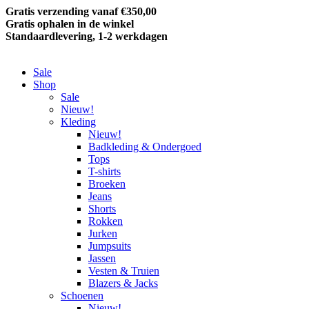
Gratis verzending vanaf €350,00
Gratis ophalen in de winkel
Standaardlevering, 1-2 werkdagen
Sale
Shop
Sale
Nieuw!
Kleding
Nieuw!
Badkleding & Ondergoed
Tops
T-shirts
Broeken
Jeans
Shorts
Rokken
Jurken
Jumpsuits
Jassen
Vesten & Truien
Blazers & Jacks
Schoenen
Nieuw!