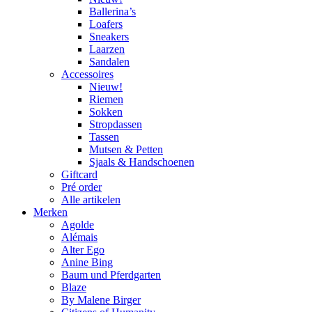
Ballerina’s
Loafers
Sneakers
Laarzen
Sandalen
Accessoires
Nieuw!
Riemen
Sokken
Stropdassen
Tassen
Mutsen & Petten
Sjaals & Handschoenen
Giftcard
Pré order
Alle artikelen
Merken
Agolde
Alémais
Alter Ego
Anine Bing
Baum und Pferdgarten
Blaze
By Malene Birger