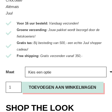
Chocolate
Alémais
Juul
Voor 16 uur besteld:
Vandaag verzonden!
Groene verzending:
Jouw pakket wordt bezorgd door de
fietskoeriers!
Gratis tas:
Bij besteding van 500,- een echte Juul shopper
cadeau!
Free shipping:
Gratis verzenden vanaf 350,-
Maat
Broek
TOEVOEGEN AAN WINKELWAGEN
Alémais
/
Otis
SHOP THE LOOK
Pants