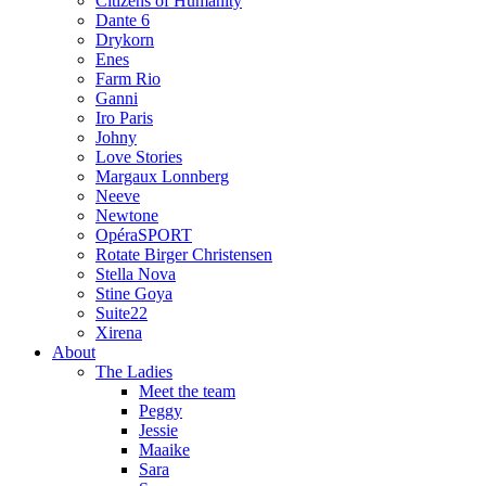
Citizens of Humanity
Dante 6
Drykorn
Enes
Farm Rio
Ganni
Iro Paris
Johny
Love Stories
Margaux Lonnberg
Neeve
Newtone
OpéraSPORT
Rotate Birger Christensen
Stella Nova
Stine Goya
Suite22
Xirena
About
The Ladies
Meet the team
Peggy
Jessie
Maaike
Sara