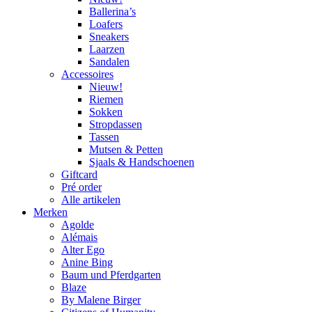
Ballerina’s
Loafers
Sneakers
Laarzen
Sandalen
Accessoires
Nieuw!
Riemen
Sokken
Stropdassen
Tassen
Mutsen & Petten
Sjaals & Handschoenen
Giftcard
Pré order
Alle artikelen
Merken
Agolde
Alémais
Alter Ego
Anine Bing
Baum und Pferdgarten
Blaze
By Malene Birger