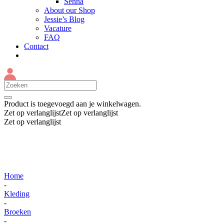
Senna
About our Shop
Jessie’s Blog
Vacature
FAQ
Contact
Product
is toegevoegd aan je winkelwagen.
Zet op verlanglijst
Zet op verlanglijst
Zet op verlanglijst
Home
-
Kleding
-
Broeken
-