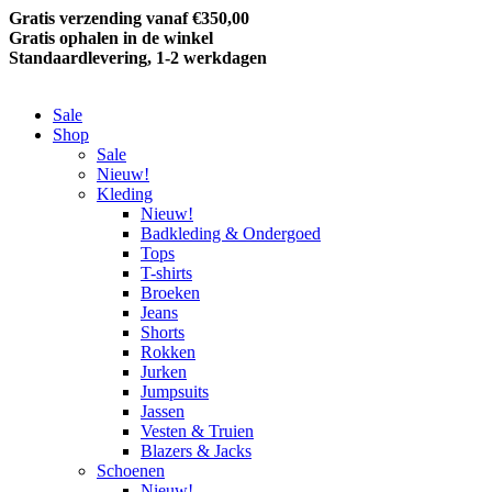
Gratis verzending vanaf €350,00
Gratis ophalen in de winkel
Standaardlevering, 1-2 werkdagen
Sale
Shop
Sale
Nieuw!
Kleding
Nieuw!
Badkleding & Ondergoed
Tops
T-shirts
Broeken
Jeans
Shorts
Rokken
Jurken
Jumpsuits
Jassen
Vesten & Truien
Blazers & Jacks
Schoenen
Nieuw!