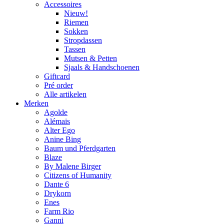
Accessoires
Nieuw!
Riemen
Sokken
Stropdassen
Tassen
Mutsen & Petten
Sjaals & Handschoenen
Giftcard
Pré order
Alle artikelen
Merken
Agolde
Alémais
Alter Ego
Anine Bing
Baum und Pferdgarten
Blaze
By Malene Birger
Citizens of Humanity
Dante 6
Drykorn
Enes
Farm Rio
Ganni