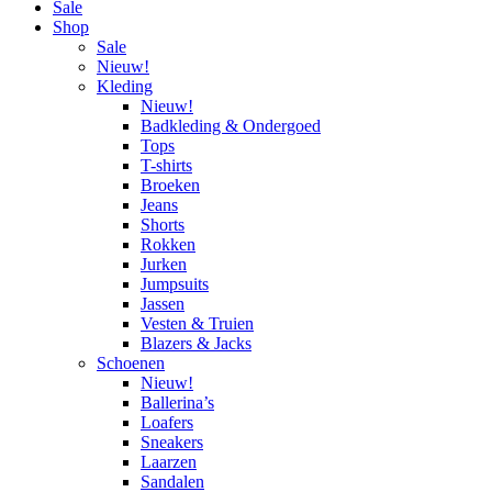
Sale
Shop
Sale
Nieuw!
Kleding
Nieuw!
Badkleding & Ondergoed
Tops
T-shirts
Broeken
Jeans
Shorts
Rokken
Jurken
Jumpsuits
Jassen
Vesten & Truien
Blazers & Jacks
Schoenen
Nieuw!
Ballerina’s
Loafers
Sneakers
Laarzen
Sandalen