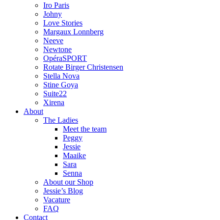
Iro Paris
Johny
Love Stories
Margaux Lonnberg
Neeve
Newtone
OpéraSPORT
Rotate Birger Christensen
Stella Nova
Stine Goya
Suite22
Xirena
About
The Ladies
Meet the team
Peggy
Jessie
Maaike
Sara
Senna
About our Shop
Jessie’s Blog
Vacature
FAQ
Contact