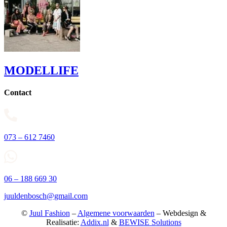
MODELLIFE
Contact
073 – 612 7460
06 – 188 669 30
juuldenbosch@gmail.com
©
Juul Fashion
–
Algemene voorwaarden
– Webdesign &
Realisatie:
Addix.nl
&
BEWISE Solutions