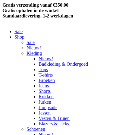
Gratis verzending vanaf €350,00
Gratis ophalen in de winkel
Standaardlevering, 1-2 werkdagen
Sale
Shop
Sale
Nieuw!
Kleding
Nieuw!
Badkleding & Ondergoed
Tops
T-shirts
Broeken
Jeans
Shorts
Rokken
Jurken
Jumpsuits
Jassen
Vesten & Truien
Blazers & Jacks
Schoenen
Nieuw!