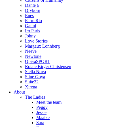
Citizens of Humanity
Dante 6
Drykorn
Enes
Farm Rio
Ganni
Iro Paris
Johny
Love Stories
Margaux Lonnberg
Neeve
Newtone
OpéraSPORT
Rotate Birger Christensen
Stella Nova
Stine Goya
Suite22
Xirena
About
The Ladies
Meet the team
Peggy
Jessie
Maaike
Sara