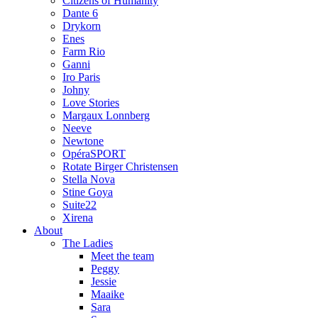
Citizens of Humanity
Dante 6
Drykorn
Enes
Farm Rio
Ganni
Iro Paris
Johny
Love Stories
Margaux Lonnberg
Neeve
Newtone
OpéraSPORT
Rotate Birger Christensen
Stella Nova
Stine Goya
Suite22
Xirena
About
The Ladies
Meet the team
Peggy
Jessie
Maaike
Sara