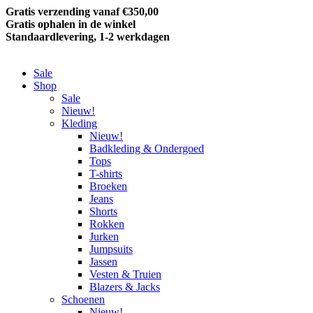
Gratis verzending vanaf €350,00
Gratis ophalen in de winkel
Standaardlevering, 1-2 werkdagen
Sale
Shop
Sale
Nieuw!
Kleding
Nieuw!
Badkleding & Ondergoed
Tops
T-shirts
Broeken
Jeans
Shorts
Rokken
Jurken
Jumpsuits
Jassen
Vesten & Truien
Blazers & Jacks
Schoenen
Nieuw!