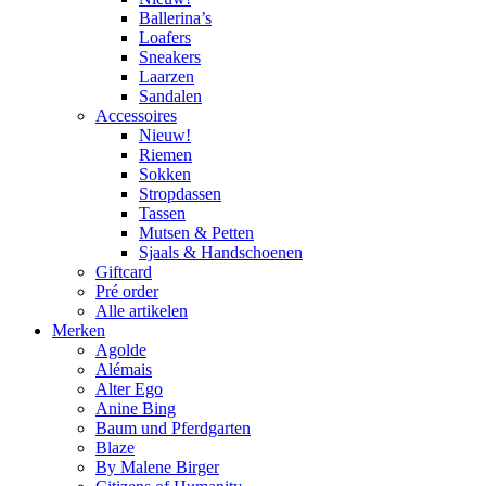
Ballerina’s
Loafers
Sneakers
Laarzen
Sandalen
Accessoires
Nieuw!
Riemen
Sokken
Stropdassen
Tassen
Mutsen & Petten
Sjaals & Handschoenen
Giftcard
Pré order
Alle artikelen
Merken
Agolde
Alémais
Alter Ego
Anine Bing
Baum und Pferdgarten
Blaze
By Malene Birger